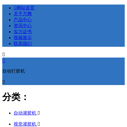

网站首页
关于万腾
产品中心
资讯中心
实力证书
视频展示
联系我们


自动打胶机

分类：
自动灌胶机

视觉灌胶机
